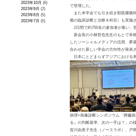
2023年10月
(6)
で登壇した。
2023年9月
(2)
また本学会でも引き続き獣医腫瘍科
2023年8月
(5)
瘍の臨床診断と治療８科目）も実施
2023年7月
(5)
2日間で約700名の参加者が集い、
新会長の小林哲也先生のもとで本格
したソーシャルメディアの活用、夢
合わせた新しい学会の方向性が発表
日本にとどまらずアジアにおける本
病理×画像診断シンポジウム「脾臓
る』の判断基準、次の一手は？」の
賀川由美子先生（ノースラボ）、戸