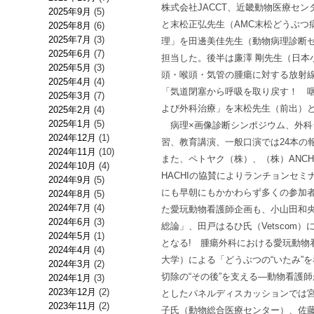
株式会社JACCT、近畿動物医療セ
2025年9月
(5)
と末松正弘先生（AMC末松どうぶつ
2025年8月
(6)
2025年7月
(3)
理」を田邊美佳先生（動物病理診断セ
2025年6月
(7)
担当した。後半は廉澤 剛先生（日本
2025年5月
(3)
頭・喉頭・気管の腫瘍に対する放射
2025年4月
(4)
「気道閉塞から呼吸を取り戻す！ 
2025年3月
(7)
よび外科治療」を末松先生（前出）
2025年2月
(4)
2025年1月
(5)
病理×画像診断シンポジウム、外科
2024年12月
(1)
習、教育講演、一般口演では24本の
2024年11月
(10)
また、ペトヤク（株）、（株）ANC
2024年10月
(4)
HACHIの協賛によりランチョンセ
2024年9月
(5)
にも早朝にもかかわらず多くの参加
2024年8月
(5)
2024年7月
(4)
た愛玩動物看護師企画も、小山田和
2024年6月
(3)
総論」、田戸はるひ氏（Vetscom
2024年5月
(1)
となる! 腫瘍外科における愛玩動物
2024年4月
(4)
大学）による「どうぶつの“いたみ”
2024年3月
(2)
切除の“その後”を支える―動物看護
2024年1月
(3)
2023年12月
(2)
としたパネルディスカッションでは
2023年11月
(2)
子氏（動物総合医療センター）、佐